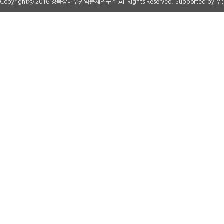
Copyrightⓒ 2016 경북장애우권익문제연구소 All Rights Reserved. Supported by
푸