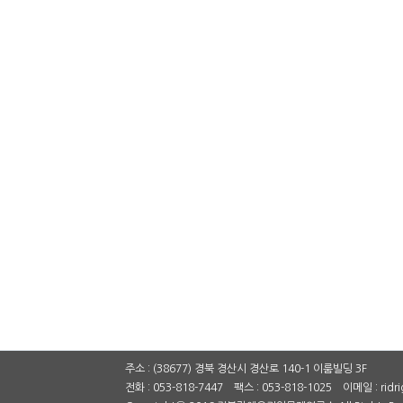
주소 : (38677) 경북 경산시 경산로 140-1 이룸빌딩 3F
전화 : 053-818-7447 팩스 : 053-818-1025 이메일 : ridr