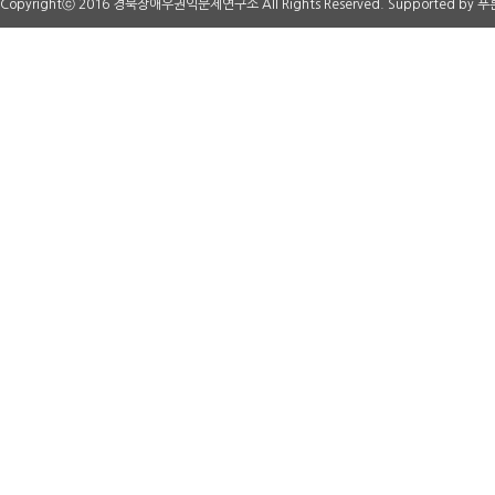
Copyrightⓒ 2016 경북장애우권익문제연구소 All Rights Reserved. Supported by
푸