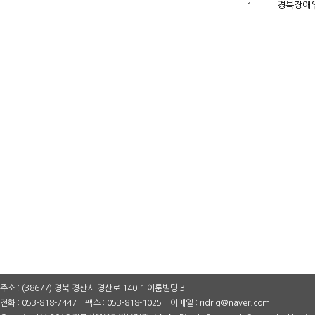
1
'경북장애
주소 : (38677) 경북 경산시 경산로 140-1 이룸빌딩 3F
전화 : 053-818-7447 팩스 : 053-818-1025 이메일 : ridrig@naver.com