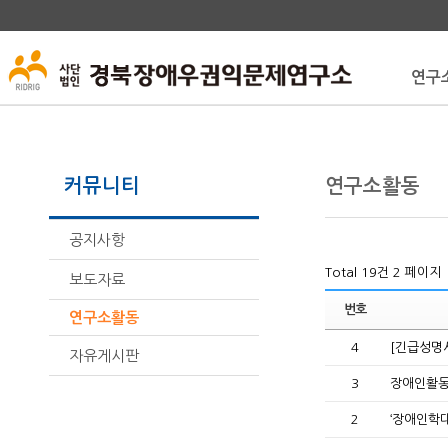
연구
커뮤니티
연구소활동
공지사항
Total 19건
2 페이지
보도자료
번호
연구소활동
4
[긴급성명
자유게시판
3
장애인활동
2
‘장애인학