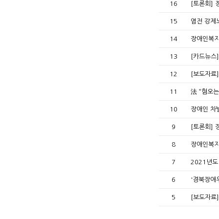
16
[토론회]
15
염전 강제
14
장애인복지
13
[카드뉴스
12
[보도자료
11
法 “혐오는
10
장애인 차
9
[토론회]
8
장애인복지
7
2021년
6
'경북장애
5
[보도자료]