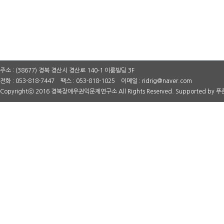
주소 : (38677) 경북 경산시 경산로 140-1 이룸빌딩 3F
전화 : 053-818-7447 팩스 : 053-818-1025 이메일 : ridrig@naver.com
Copyrightⓒ 2016 경북장애우권익문제연구소 All Rights Reserved. Supported by
푸