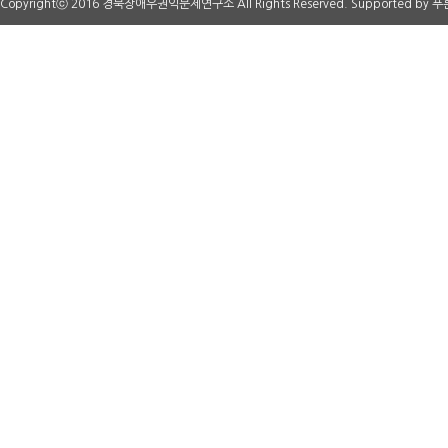
Copyrightⓒ 2016 경북장애우권익문제연구소 All Rights Reserved. Supported by
푸