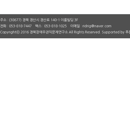
주소 : (38677) 경북 경산시 경산로 140-1 이룸빌딩 3F
전화 : 053-818-7447 팩스 : 053-818-1025 이메일 : ridrig@naver.com
Copyrightⓒ 2016 경북장애우권익문제연구소 All Rights Reserved. Supported by
푸