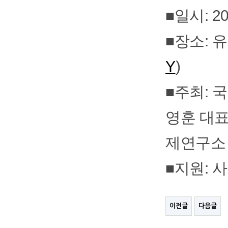
■일시: 202
■장소: 
Y
)
■주최: 
영훈 대표
제연구소
■지원:
이전글
다음글