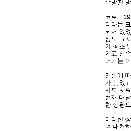
수방관 
코로나19
리라는 
되어 있었
상도 그 
가 최초 
기고 신속
어가는 
언론에 따
가 늦었고
차도 치료
현재 대
한 상황으
이러한 
여 대처하