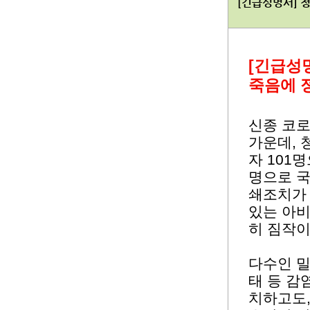
[긴급성명서] 
[긴급성
죽음에 
신종 코로
가운데, 
자 101
명으로 국
쇄조치가
있는 아비
히 짐작이
다수인 밀
태 등 감
치하고도,